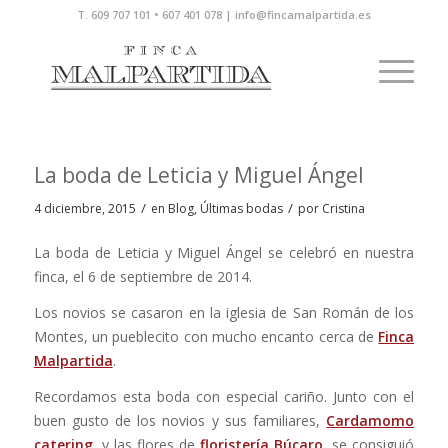
T. 609 707 101 • 607 401 078 | info@fincamalpartida.es
La boda de Leticia y Miguel Ángel
/
/
4 diciembre, 2015
en
Blog
,
Últimas bodas
por
Cristina
La boda de Leticia y Miguel Ángel se celebró en nuestra
finca, el 6 de septiembre de 2014.
Los novios se casaron en la iglesia de San Román de los
Montes, un pueblecito con mucho encanto cerca de
Finca
Malpartida
.
Recordamos esta boda con especial cariño. Junto con el
buen gusto de los novios y sus familiares,
Cardamomo
catering
, y las flores de
floristería Búcaro,
se consiguió