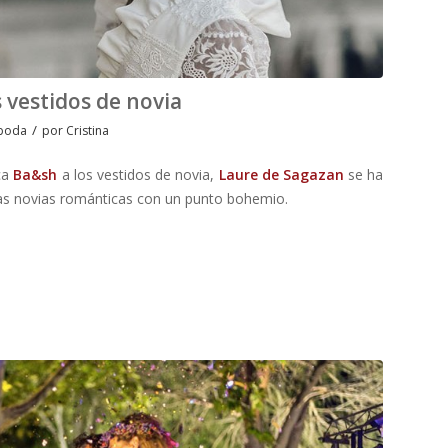
 vestidos de novia
/
 boda
por
Cristina
rca
Ba&sh
a los vestidos de novia,
Laure de Sagazan
se ha
 las novias románticas con un punto bohemio.