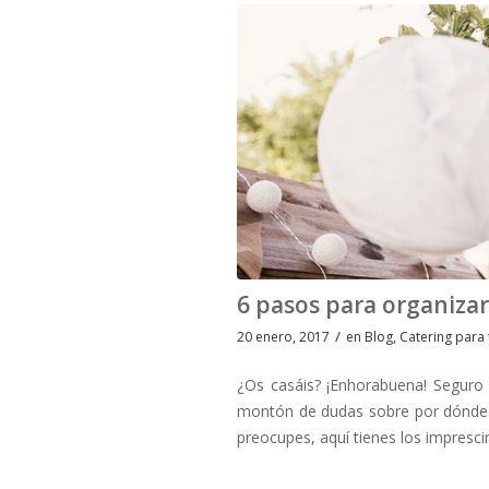
6 pasos para organiza
/
20 enero, 2017
en
Blog
,
Catering para
¿Os casáis? ¡Enhorabuena! Seguro 
montón de dudas sobre por dónde e
preocupes, aquí tienes los impresci