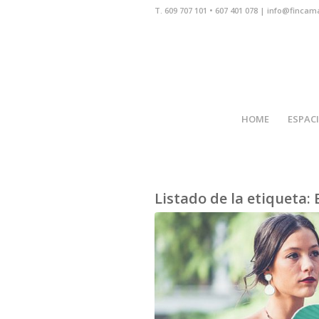
T. 609 707 101 • 607 401 078 | info@fincam
HOME
ESPAC
Listado de la etiqueta: