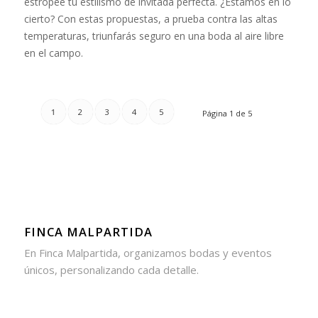
estropee tu estilismo de invitada perfecta. ¿Estamos en lo
cierto? Con estas propuestas, a prueba contra las altas
temperaturas, triunfarás seguro en una boda al aire libre
en el campo.
1
2
3
4
5
Página 1 de 5
FINCA MALPARTIDA
En Finca Malpartida, organizamos bodas y eventos
únicos, personalizando cada detalle.