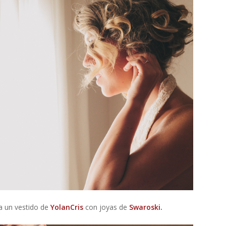
ba un vestido de
YolanCris
con joyas de
Swaroski.