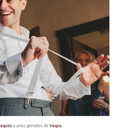
haques
y unos gemelos de
Vespa.