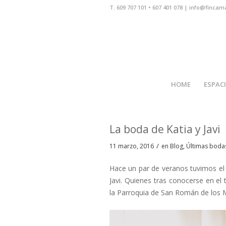
T. 609 707 101 • 607 401 078 | info@fincam
HOME
ESPAC
La boda de Katia y Javi
/
11 marzo, 2016
en
Blog
,
Últimas boda
Hace un par de veranos tuvimos el 
Javi. Quienes tras conocerse en el
la Parroquia de San Román de los M