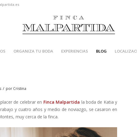
alpartida.es
IOS
ORGANIZA TU BODA
EXPERIENCIAS
BLOG
LOCALIZAC
/
s
por
Cristina
placer de celebrar en
Finca Malpartida
la boda de Katia y
 trabajo y cuatro años y medio de noviazgo, se casaron en
ontes, muy cerca de la finca.