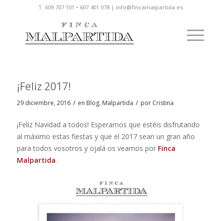
T. 609 707 101 • 607 401 078 | info@fincamalpartida.es
¡Feliz 2017!
/
/
29 diciembre, 2016
en
Blog
,
Malpartida
por
Cristina
¡Feliz Navidad a todos! Esperamos que estéis disfrutando
al máximo estas fiestas y que el 2017 sean un gran año
para todos vosotros y ojalá os veamos por
Finca
Malpartida
.