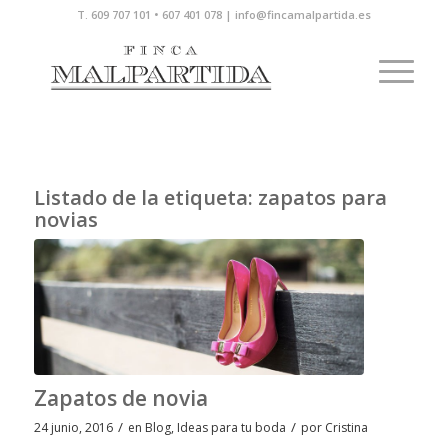
T. 609 707 101 • 607 401 078 | info@fincamalpartida.es
Listado de la etiqueta:
zapatos para
novias
Zapatos de novia
/
/
24 junio, 2016
en
Blog
,
Ideas para tu boda
por
Cristina