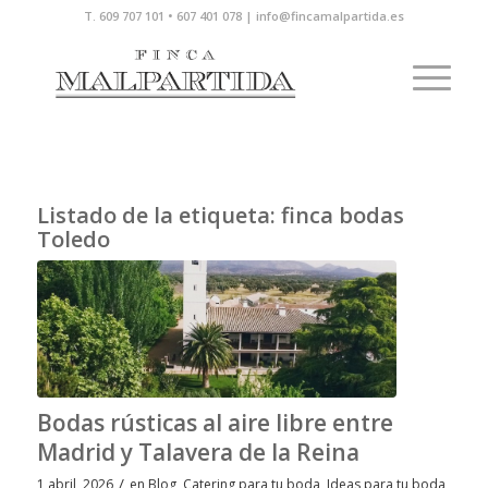
T. 609 707 101 • 607 401 078 | info@fincamalpartida.es
Listado de la etiqueta:
finca bodas
Toledo
Bodas rústicas al aire libre entre
Madrid y Talavera de la Reina
/
1 abril, 2026
en
Blog
,
Catering para tu boda
,
Ideas para tu boda
,