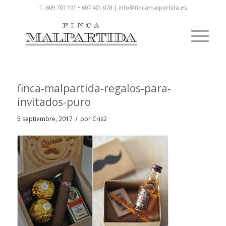
T. 609 707 101 • 607 401 078 | info@fincamalpartida.es
finca-malpartida-regalos-para-
invitados-puro
/
5 septiembre, 2017
por
Cris2