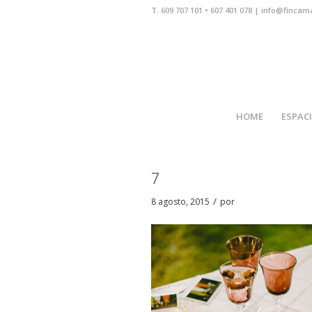
T. 609 707 101 • 607 401 078 | info@fincam
HOME
ESPAC
7
/
8 agosto, 2015
por