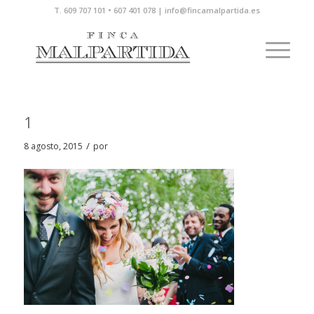
T. 609 707 101 • 607 401 078 | info@fincamalpartida.es
1
/
8 agosto, 2015
por