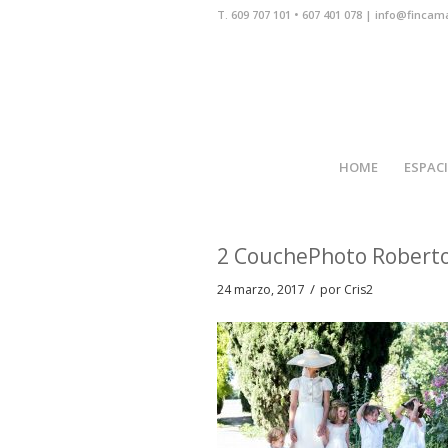
T. 609 707 101 • 607 401 078 | info@fincam
HOME
ESPAC
2 CouchePhoto Roberto 
/
24 marzo, 2017
por
Cris2