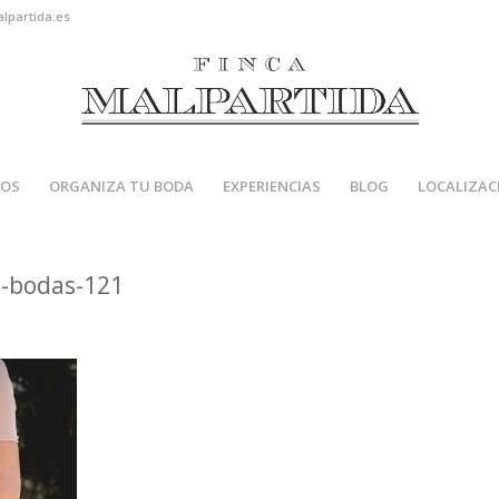
alpartida.es
IOS
ORGANIZA TU BODA
EXPERIENCIAS
BLOG
LOCALIZAC
e-bodas-121