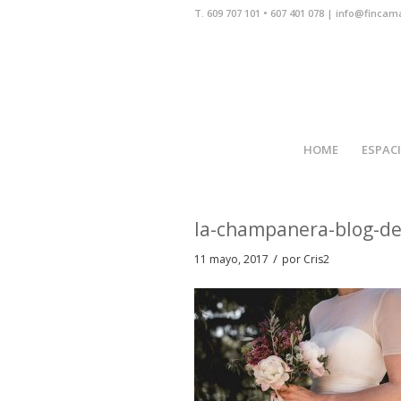
T. 609 707 101 • 607 401 078 | info@fincam
HOME
ESPAC
la-champanera-blog-d
/
11 mayo, 2017
por
Cris2