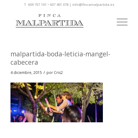
T. 609 707 101 • 607 401 078 | info@fincamalpartida.es
malpartida-boda-leticia-mangel-
cabecera
/
4 diciembre, 2015
por
Cris2