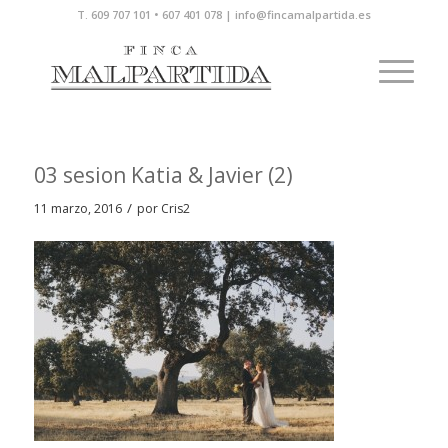
T. 609 707 101 • 607 401 078 | info@fincamalpartida.es
03 sesion Katia & Javier (2)
/
11 marzo, 2016
por
Cris2