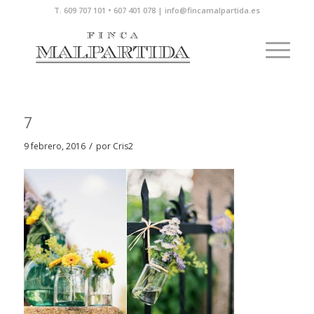
T. 609 707 101 • 607 401 078 | info@fincamalpartida.es
7
/
9 febrero, 2016
por
Cris2