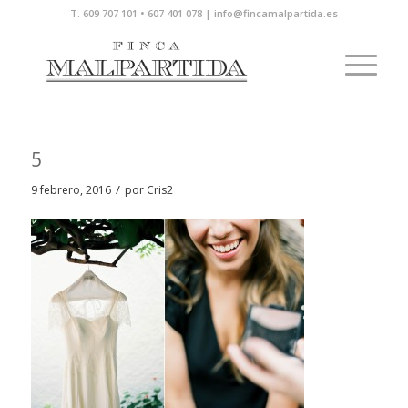
T. 609 707 101 • 607 401 078 | info@fincamalpartida.es
5
/
9 febrero, 2016
por
Cris2