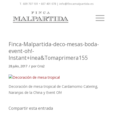
T. 609 707 101 • 607 401 078 | info@fincamalpartida.es
Finca-Malpartida-deco-mesas-boda-
event-oh!-
Instant+ínea&Tomaprimera155
/
28 julio, 2017
por
Cris2
Decoración de mesa tropical de Cardamomo Catering,
Naranjas de la China y Event Oh!
Compartir esta entrada