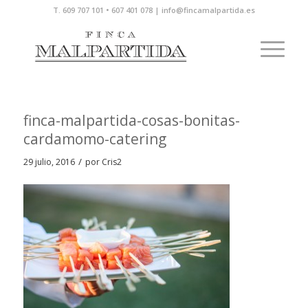
T. 609 707 101 • 607 401 078 | info@fincamalpartida.es
finca-malpartida-cosas-bonitas-
cardamomo-catering
/
29 julio, 2016
por
Cris2