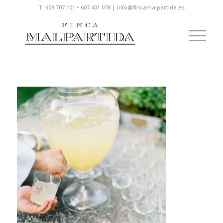
T. 609 707 101 • 607 401 078 | info@fincamalpartida.es