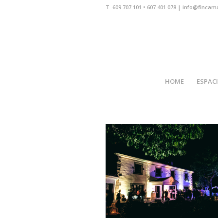
T. 609 707 101 • 607 401 078 | info@fincam
HOME
ESPAC