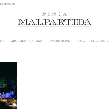
alpartida.es
IOS
ORGANIZA TU BODA
EXPERIENCIAS
BLOG
LOCALIZAC