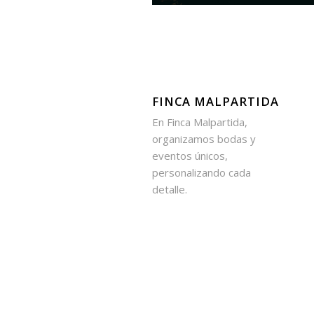
FINCA MALPARTIDA
En Finca Malpartida,
organizamos bodas y
eventos únicos,
personalizando cada
detalle.