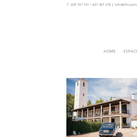
T. 609 707 101 • 607 401 078 | info@fincam
HOME
ESPAC