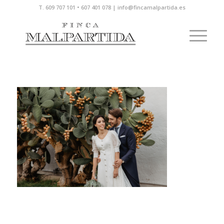
T. 609 707 101 • 607 401 078 | info@fincamalpartida.es