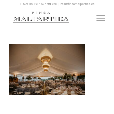
T. 609 707 101 • 607 401 078 | info@fincamalpartida.es