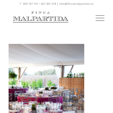
T. 609 707 101 • 607 401 078 | info@fincamalpartida.es